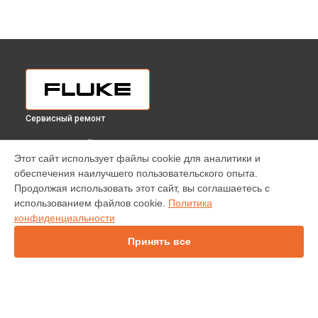
Сервисный ремонт
ВЫБЕРИ СВОЙ ГОРОД
Этот сайт использует файлы cookie для аналитики и
Диагностика анализатора энергии 435 II Fluke в
обеспечения наилучшего пользовательского опыта.
Краснодаре
Продолжая использовать этот сайт, вы соглашаетесь с
Диагностика анализатора энергии 435 II Fluke в
Ростове-
использованием файлов cookie.
Политика
на-Дону
конфиденциальности
Диагностика анализатора энергии 435 II Fluke в
Нижнем
Новгороде
Принять все
Диагностика анализатора энергии 435 II Fluke в
Новосибирске
Диагностика анализатора энергии 435 II Fluke в
Челябинске
Диагностика анализатора энергии 435 II Fluke в