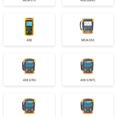
MDA-510
43B/Basic
43B
MDA-550
438 II/RU
438 II/INTL