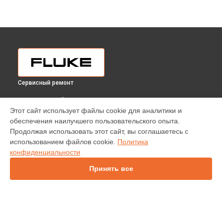
Сервисный ремонт
ВЫБЕРИ СВОЙ ГОРОД
Этот сайт использует файлы cookie для аналитики и
Ремонт блока питания анализатора энергии 435 II Fluke в
обеспечения наилучшего пользовательского опыта.
Краснодаре
Продолжая использовать этот сайт, вы соглашаетесь с
Ремонт блока питания анализатора энергии 435 II Fluke в
использованием файлов cookie.
Политика
Ростове-на-Дону
конфиденциальности
Ремонт блока питания анализатора энергии 435 II Fluke в
Нижнем Новгороде
Принять все
Ремонт блока питания анализатора энергии 435 II Fluke в
Новосибирске
Ремонт блока питания анализатора энергии 435 II Fluke в
Челябинске
Ремонт блока питания анализатора энергии 435 II Fluke в