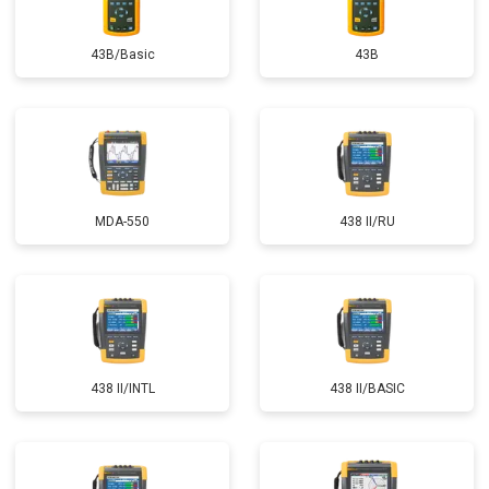
43B/Basic
43B
MDA-550
438 II/RU
438 II/INTL
438 II/BASIC