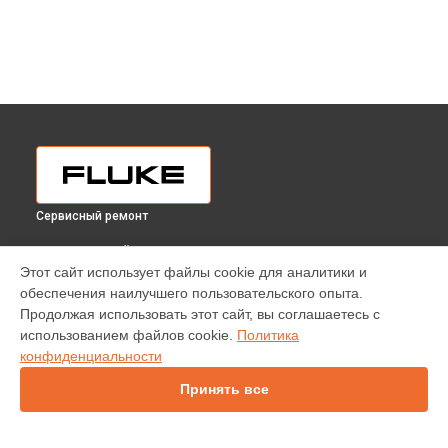
Сервисный ремонт
ВЫБЕРИ СВОЙ ГОРОД
Этот сайт использует файлы cookie для аналитики и
Прошивка (Обновление ПО) анализатора энергии MDA-510
обеспечения наилучшего пользовательского опыта.
Fluke в
Краснодаре
Продолжая использовать этот сайт, вы соглашаетесь с
Прошивка (Обновление ПО) анализатора энергии MDA-510
использованием файлов cookie.
Политика
Fluke в
Ростове-на-Дону
конфиденциальности
Прошивка (Обновление ПО) анализатора энергии MDA-510
Fluke в
Нижнем Новгороде
Принять все
Прошивка (Обновление ПО) анализатора энергии MDA-510
Fluke в
Новосибирске
Прошивка (Обновление ПО) анализатора энергии MDA-510