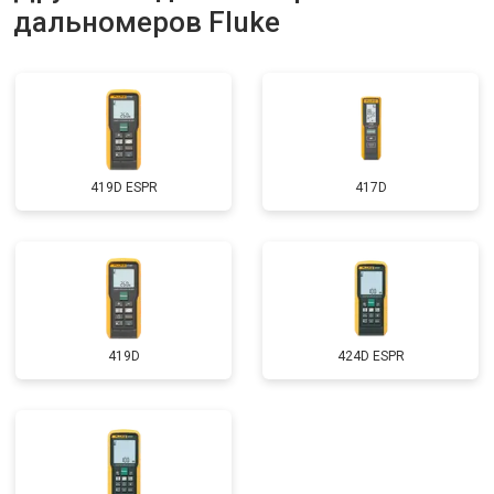
дальномеров Fluke
419D ESPR
417D
419D
424D ESPR