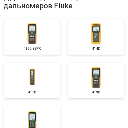
дальномеров Fluke
419D ESPR
414D
417D
419D