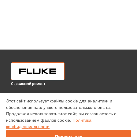
Сервисный ремонт
ВЫБЕРИ СВОЙ ГОРОД
Этот сайт использует файлы cookie для аналитики и
Диагностика мегаомметра 1577 Fluke в
Краснодаре
обеспечения наилучшего пользовательского опыта.
Диагностика мегаомметра 1577 Fluke в
Ростове-на-Дону
Продолжая использовать этот сайт, вы соглашаетесь с
Диагностика мегаомметра 1577 Fluke в
Нижнем Новгороде
использованием файлов cookie.
Политика
конфиденциальности
Диагностика мегаомметра 1577 Fluke в
Новосибирске
Диагностика мегаомметра 1577 Fluke в
Челябинске
Принять все