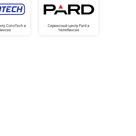
нтр ConoTech в
Сервисный центр Pard в
Сервисный ц
бинске
Челябинске
Челя