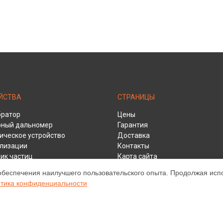
ЙСТВА
СТРАНИЦЫ
братор
Цены
рный дальномер
Гарантия
ическое устройство
Доставка
ализации
Контакты
ик частиц
Карта сайта
итель расхода воздуха
обеспечения наилучшего пользовательского опыта. Продолжая испол
игнализатор
тика конфиденциальности
метр
р электроустановок
затор батарей
еискатель