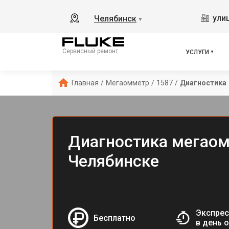
ули
Челябинск
▼
Сервисный ремонт
УСЛУГИ
Главная
/
Мегаомметр
/
1587
/
Диагностика
Диагностика мегаом
Челябинске
Экспрес
Бесплатно
в день 