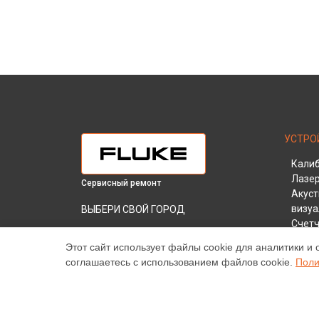
УСТРО
Кали
Лазе
Сервисный ремонт
Акуст
визу
ВЫБЕРИ СВОЙ ГОРОД
Счетч
Диагностика мегаомметра 1587 Fluke в
Измер
Краснодаре
Этот сайт использует файлы cookie для аналитики и 
Газос
соглашаетесь с использованием файлов cookie.
Поли
Диагностика мегаомметра 1587 Fluke в
Гигро
Ростове-на-Дону
Тесте
Диагностика мегаомметра 1587 Fluke в
Анали
Нижнем Новгороде
Кабел
Диагностика мегаомметра 1587 Fluke в