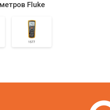
метров Fluke
1577
?