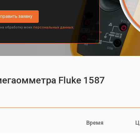
править заявку
 на обработку моих
персональных данных.
мегаомметра Fluke 1587
Время
Ц