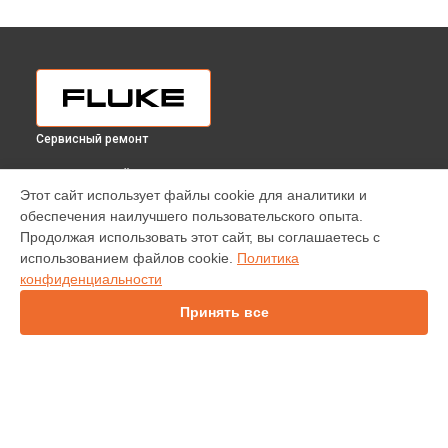
Сервисный ремонт
ВЫБЕРИ СВОЙ ГОРОД
Этот сайт использует файлы cookie для аналитики и
Прошивка (Обновление ПО) пирометра 566 Fluke в
обеспечения наилучшего пользовательского опыта.
Краснодаре
Продолжая использовать этот сайт, вы соглашаетесь с
Прошивка (Обновление ПО) пирометра 566 Fluke в
использованием файлов cookie.
Политика
Ростове-на-Дону
конфиденциальности
Прошивка (Обновление ПО) пирометра 566 Fluke в
Нижнем
Новгороде
Принять все
Прошивка (Обновление ПО) пирометра 566 Fluke в
Новосибирске
Прошивка (Обновление ПО) пирометра 566 Fluke в
Челябинске
Прошивка (Обновление ПО) пирометра 566 Fluke в
УСТРОЙСТВА
Екатеринбурге