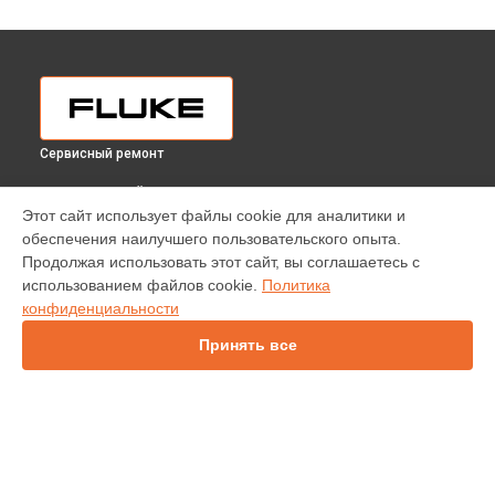
Сервисный ремонт
ВЫБЕРИ СВОЙ ГОРОД
Этот сайт использует файлы cookie для аналитики и
Прошивка (Обновление ПО) пирометра 568 Fluke в
обеспечения наилучшего пользовательского опыта.
Краснодаре
Продолжая использовать этот сайт, вы соглашаетесь с
Прошивка (Обновление ПО) пирометра 568 Fluke в
использованием файлов cookie.
Политика
Ростове-на-Дону
конфиденциальности
Прошивка (Обновление ПО) пирометра 568 Fluke в
Нижнем
Новгороде
Принять все
Прошивка (Обновление ПО) пирометра 568 Fluke в
Новосибирске
Прошивка (Обновление ПО) пирометра 568 Fluke в
Челябинске
Прошивка (Обновление ПО) пирометра 568 Fluke в
УСТРОЙСТВА
Екатеринбурге